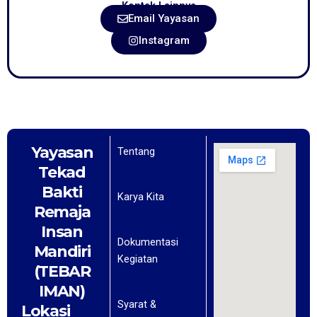
Kontak Lainnya
Email Yayasan
Instagram
Yayasan
Tentang
Tekad
Bakti
Karya Kita
Remaja
Insan
Dokumentasi
Mandiri
Kegiatan
(TEBAR
IMAN)
Syarat &
Lokasi