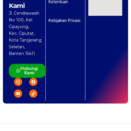
Ketentuan
Kami
Jl. Cendrawasih
No 100, Kel.
Kebijakan Privasi
Cipayung,
Kec. Ciputat,
Kota Tangerang
Selatan,
Banten 15411
Hubungi
Kami
I
Y
F
T
n
o
a
i
s
u
c
k
t
t
e
t
a
u
b
o
g
b
o
k
r
e
o
a
k
m